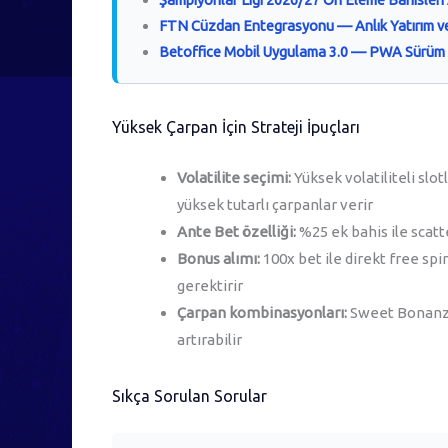
FTN Cüzdan Entegrasyonu — Anlık Yatırım v
Betoffice Mobil Uygulama 3.0 — PWA Sürüm
Yüksek Çarpan İçin Strateji İpuçları
Volatilite seçimi:
Yüksek volatiliteli sl
yüksek tutarlı çarpanlar verir
Ante Bet özelliği:
%25 ek bahis ile scatte
Bonus alımı:
100x bet ile direkt free spi
gerektirir
Çarpan kombinasyonları:
Sweet Bonanza
artırabilir
Sıkça Sorulan Sorular