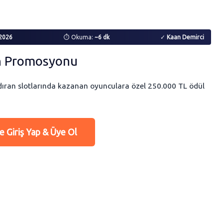
 2026
⏱ Okuma:
~6 dk
✓
Kaan Demirci
an Promosyonu
dıran slotlarında kazanan oyunculara özel 250.000 TL ödül
e Giriş Yap & Üye Ol