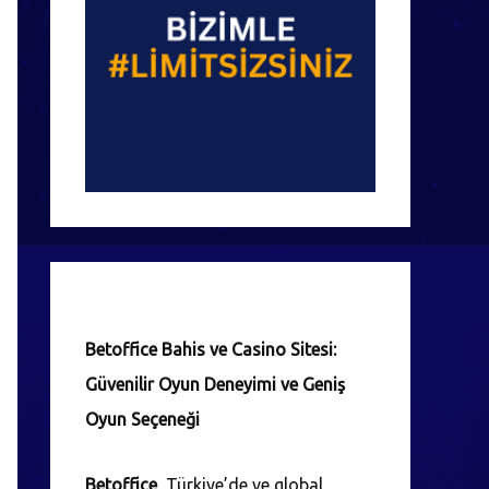
Betoffice Bahis ve Casino Sitesi:
Güvenilir Oyun Deneyimi ve Geniş
Oyun Seçeneği
Betoffice
, Türkiye’de ve global