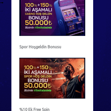
T
Şampiyonası – Canlı Blackjack Turnuvası
Spor Hoşgeldin Bonusu
%10 Ek Free Spin