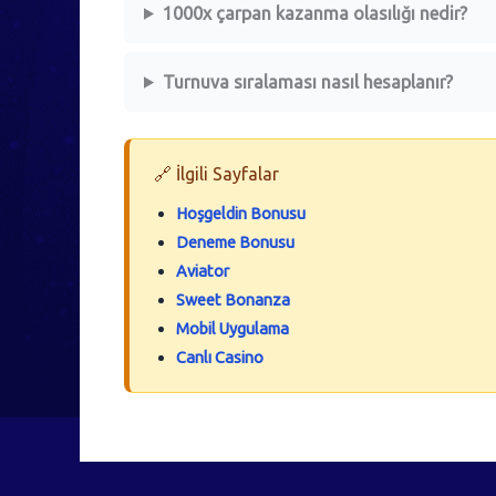
1000x çarpan kazanma olasılığı nedir?
Turnuva sıralaması nasıl hesaplanır?
🔗 İlgili Sayfalar
Hoşgeldin Bonusu
Deneme Bonusu
Aviator
Sweet Bonanza
Mobil Uygulama
Canlı Casino