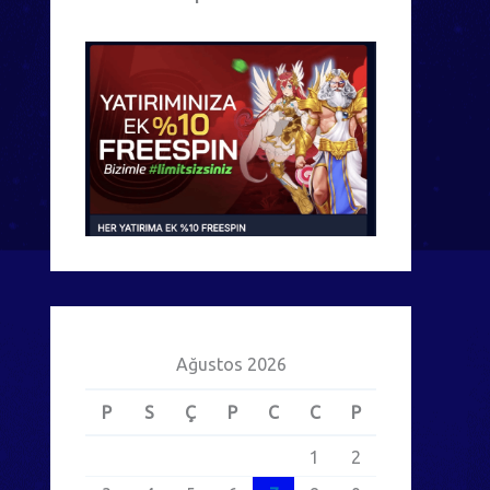
Ağustos 2026
P
S
Ç
P
C
C
P
1
2