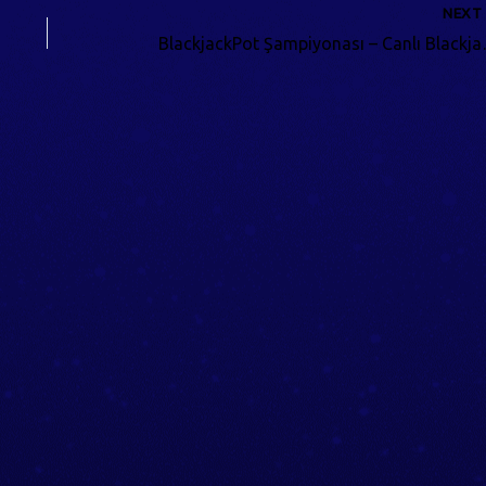
NEX
BlackjackPot 