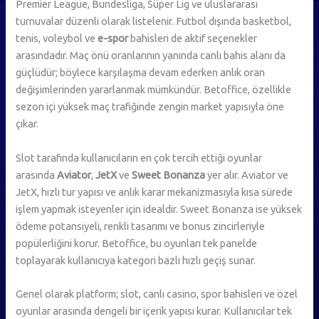
Premier League, Bundesliga, Süper Lig ve uluslararası
turnuvalar düzenli olarak listelenir. Futbol dışında basketbol,
tenis, voleybol ve
e-spor
bahisleri de aktif seçenekler
arasındadır. Maç önü oranlarının yanında canlı bahis alanı da
güçlüdür; böylece karşılaşma devam ederken anlık oran
değişimlerinden yararlanmak mümkündür. Betoffice, özellikle
sezon içi yüksek maç trafiğinde zengin market yapısıyla öne
çıkar.
Slot tarafında kullanıcıların en çok tercih ettiği oyunlar
arasında
Aviator
,
JetX
ve
Sweet Bonanza
yer alır. Aviator ve
JetX, hızlı tur yapısı ve anlık karar mekanizmasıyla kısa sürede
işlem yapmak isteyenler için idealdir. Sweet Bonanza ise yüksek
ödeme potansiyeli, renkli tasarımı ve bonus zincirleriyle
popülerliğini korur. Betoffice, bu oyunları tek panelde
toplayarak kullanıcıya kategori bazlı hızlı geçiş sunar.
Genel olarak platform; slot, canlı casino, spor bahisleri ve özel
oyunlar arasında dengeli bir içerik yapısı kurar. Kullanıcılar tek