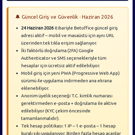
🔔 Güncel Giriş ve Güvenlik · Haziran 2026
24 Haziran 2026
itibariyle Betoffice güncel giriş
adresi aktif – mobil ve masaüstü için aynı URL
üzerinden tek tıkla erişim sağlanıyor.
İki faktörlü doğrulama (2FA) Google
Authenticator ve SMS seçenekleriyle tüm
hesaplar için ücretsiz aktif edilebiliyor.
Mobil giriş için yeni PWA (Progressive Web App)
sürümü ile uygulama indirmeden ana ekrana
eklenebiliyor.
Anonim üyelik seçeneği T.C. kimlik numarası
gerektirmeden e-posta + doğrulama ile aktive
edilebiliyor (KYC çekim öncesinde
tamamlanmalıdır).
Tek hesap politikası: 1 IP – 1 e-posta – 1 hesap
kuralı sıkı uygulanıyor. Birden fazla hesap açanlar