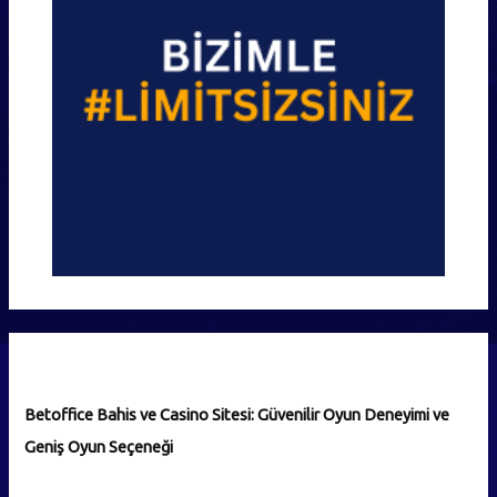
Betoffice Bahis ve Casino Sitesi: Güvenilir Oyun Deneyimi ve
Geniş Oyun Seçeneği