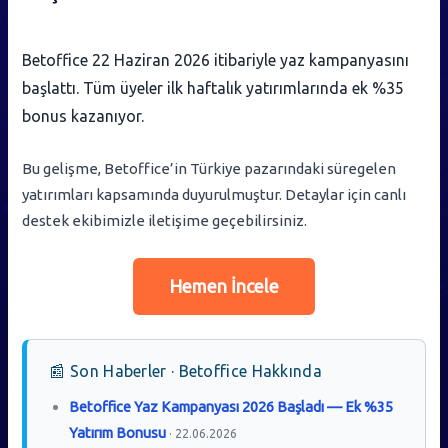
Betoffice 22 Haziran 2026 itibariyle yaz kampanyasını
başlattı. Tüm üyeler ilk haftalık yatırımlarında ek %35
bonus kazanıyor.
Bu gelişme, Betoffice’in Türkiye pazarındaki süregelen
yatırımları kapsamında duyurulmuştur. Detaylar için canlı
destek ekibimizle iletişime geçebilirsiniz.
Hemen İncele
📰 Son Haberler · Betoffice Hakkında
Betoffice Yaz Kampanyası 2026 Başladı — Ek %35
Yatırım Bonusu
· 22.06.2026