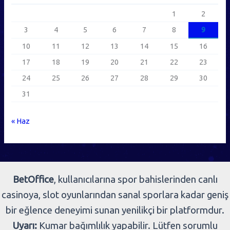
1
2
3
4
5
6
7
8
9
10
11
12
13
14
15
16
17
18
19
20
21
22
23
24
25
26
27
28
29
30
31
« Haz
BetOffice
, kullanıcılarına spor bahislerinden canlı
casinoya, slot oyunlarından sanal sporlara kadar geniş
bir eğlence deneyimi sunan yenilikçi bir platformdur.
Uyarı:
Kumar bağımlılık yapabilir. Lütfen sorumlu