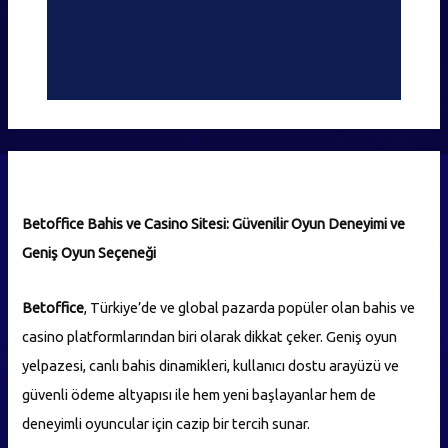
Betoffice Bahis ve Casino Sitesi: Güvenilir Oyun Deneyimi ve
Geniş Oyun Seçeneği
Betoffice
, Türkiye’de ve global pazarda popüler olan bahis ve
casino platformlarından biri olarak dikkat çeker. Geniş oyun
yelpazesi, canlı bahis dinamikleri, kullanıcı dostu arayüzü ve
güvenli ödeme altyapısı ile hem yeni başlayanlar hem de
deneyimli oyuncular için cazip bir tercih sunar.