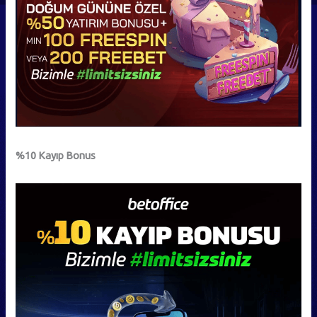
%10 Kayıp Bonus