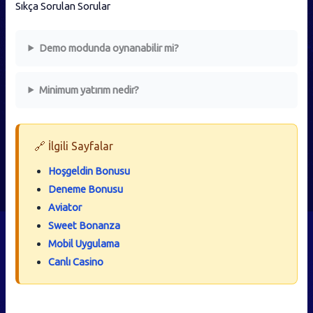
Sıkça Sorulan Sorular
Demo modunda oynanabilir mi?
Minimum yatırım nedir?
🔗 İlgili Sayfalar
Hoşgeldin Bonusu
Deneme Bonusu
Aviator
Sweet Bonanza
Mobil Uygulama
Canlı Casino