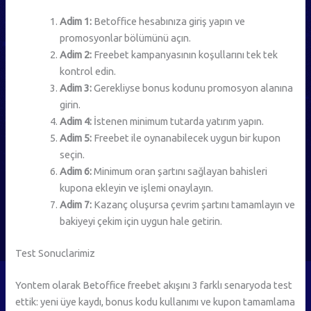
Adim 1:
Betoffice hesabınıza giriş yapın ve
promosyonlar bölümünü açın.
Adim 2:
Freebet kampanyasının koşullarını tek tek
kontrol edin.
Adim 3:
Gerekliyse bonus kodunu promosyon alanına
girin.
Adim 4:
İstenen minimum tutarda yatırım yapın.
Adim 5:
Freebet ile oynanabilecek uygun bir kupon
seçin.
Adim 6:
Minimum oran şartını sağlayan bahisleri
kupona ekleyin ve işlemi onaylayın.
Adim 7:
Kazanç oluşursa çevrim şartını tamamlayın ve
bakiyeyi çekim için uygun hale getirin.
Test Sonuclarimiz
Yontem olarak Betoffice freebet akışını 3 farklı senaryoda test
ettik: yeni üye kaydı, bonus kodu kullanımı ve kupon tamamlama