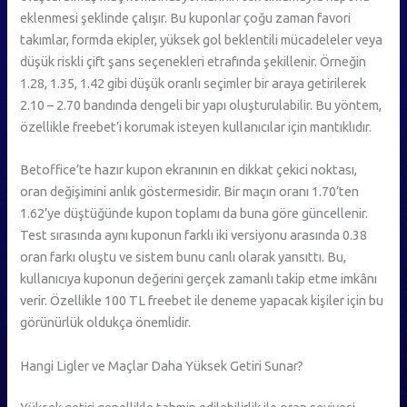
eklenmesi şeklinde çalışır. Bu kuponlar çoğu zaman favori
takımlar, formda ekipler, yüksek gol beklentili mücadeleler veya
düşük riskli çift şans seçenekleri etrafında şekillenir. Örneğin
1.28, 1.35, 1.42 gibi düşük oranlı seçimler bir araya getirilerek
2.10 – 2.70 bandında dengeli bir yapı oluşturulabilir. Bu yöntem,
özellikle freebet’i korumak isteyen kullanıcılar için mantıklıdır.
Betoffice’te hazır kupon ekranının en dikkat çekici noktası,
oran değişimini anlık göstermesidir. Bir maçın oranı 1.70’ten
1.62’ye düştüğünde kupon toplamı da buna göre güncellenir.
Test sırasında aynı kuponun farklı iki versiyonu arasında 0.38
oran farkı oluştu ve sistem bunu canlı olarak yansıttı. Bu,
kullanıcıya kuponun değerini gerçek zamanlı takip etme imkânı
verir. Özellikle 100 TL freebet ile deneme yapacak kişiler için bu
görünürlük oldukça önemlidir.
Hangi Ligler ve Maçlar Daha Yüksek Getiri Sunar?