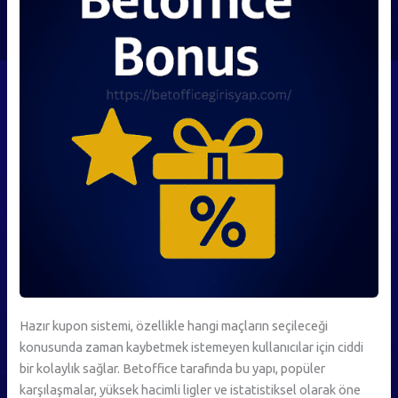
Hazır kupon sistemi, özellikle hangi maçların seçileceği
konusunda zaman kaybetmek istemeyen kullanıcılar için ciddi
bir kolaylık sağlar. Betoffice tarafında bu yapı, popüler
karşılaşmalar, yüksek hacimli ligler ve istatistiksel olarak öne