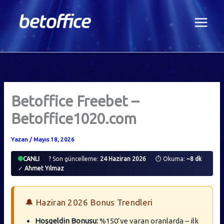
İçeriğe
atla
Betoffice Freebet –
Betoffice1020.com
Yazan
/
Mayıs 18, 2026
CANLI
? Son güncelleme:
24 Haziran 2026
⏱ Okuma:
~8 dk
✓
Ahmet Yılmaz
🔔 Haziran 2026 Bonus Trendleri
Hoşgeldin Bonusu:
%150’ye varan oranlarda – ilk