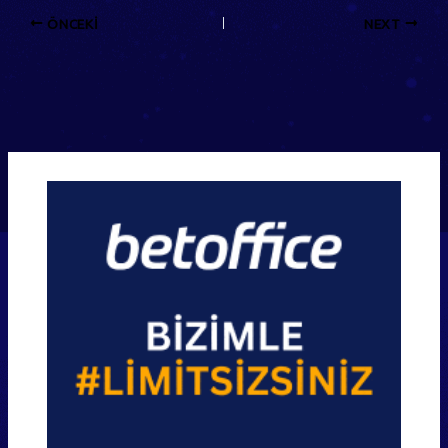
ÖNCEKI
NEXT