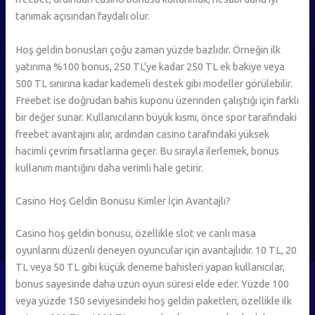
tanımak açısından faydalı olur.
Hoş geldin bonusları çoğu zaman yüzde bazlıdır. Örneğin ilk
yatırıma %100 bonus, 250 TL’ye kadar 250 TL ek bakiye veya
500 TL sınırına kadar kademeli destek gibi modeller görülebilir.
Freebet ise doğrudan bahis kuponu üzerinden çalıştığı için farklı
bir değer sunar. Kullanıcıların büyük kısmı, önce spor tarafındaki
freebet avantajını alır, ardından casino tarafındaki yüksek
hacimli çevrim fırsatlarına geçer. Bu sırayla ilerlemek, bonus
kullanım mantığını daha verimli hale getirir.
Casino Hoş Geldin Bonusu Kimler İçin Avantajlı?
Casino hoş geldin bonusu, özellikle slot ve canlı masa
oyunlarını düzenli deneyen oyuncular için avantajlıdır. 10 TL, 20
TL veya 50 TL gibi küçük deneme bahisleri yapan kullanıcılar,
bonus sayesinde daha uzun oyun süresi elde eder. Yüzde 100
veya yüzde 150 seviyesindeki hoş geldin paketleri, özellikle ilk