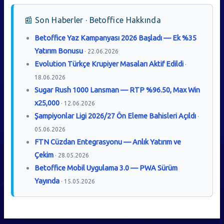
📰 Son Haberler · Betoffice Hakkında
Betoffice Yaz Kampanyası 2026 Başladı — Ek %35
Yatırım Bonusu
· 22.06.2026
Evolution Türkçe Krupiyer Masaları Aktif Edildi
·
18.06.2026
Sugar Rush 1000 Lansman — RTP %96.50, Max Win
x25,000
· 12.06.2026
Şampiyonlar Ligi 2026/27 Ön Eleme Bahisleri Açıldı
·
05.06.2026
FTN Cüzdan Entegrasyonu — Anlık Yatırım ve
Çekim
· 28.05.2026
Betoffice Mobil Uygulama 3.0 — PWA Sürüm
Yayında
· 15.05.2026