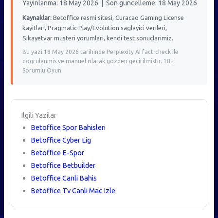
Yayinlanma: 18 May 2026 | Son guncelleme: 18 May 2026
Kaynaklar:
Betoffice resmi sitesi, Curacao Gaming License
kayitlari, Pragmatic Play/Evolution saglayici verileri,
Sikayetvar musteri yorumlari, kendi test sonuclarimiz.
Bu yazi 18 May 2026 tarihinde Perplexity AI fact-check ile
dogrulanmis ve manuel olarak gozden gecirilmistir. 18+
Sorumlu Oyun.
Ilgili Yazilar
Betoffice Spor Bahisleri
Betoffice Cyber Lig
Betoffice E-Spor
Betoffice Betbuilder
Betoffice Canli Bahis
Betoffice Tv Canli Mac Izle