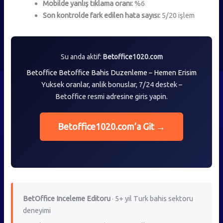
Mobilde yanlış tıklama oranı:
%6
Son kontrolde fark edilen hata sayısı:
5/20 işlem
Su anda aktif:
Betoffice1020.com
Betoffice Betoffice Bahis Duzenleme – Hemen Erisim
Yuksek oranlar, anlik bonuslar, 7/24 destek –
Betoffice resmi adresine giris yapin.
Betoffice1020.com’a Git →
BetOffice Inceleme Editoru
· 5+ yil Turk bahis sektoru
deneyimi