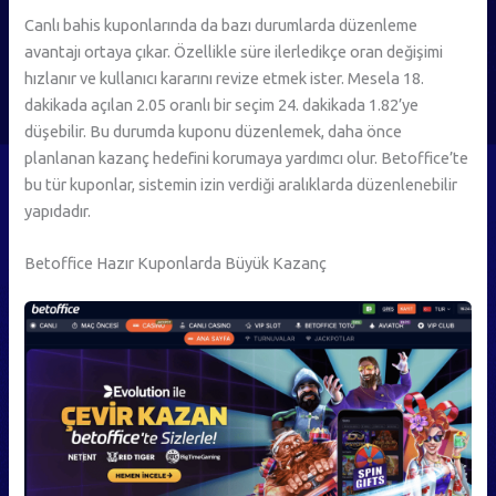
Canlı bahis kuponlarında da bazı durumlarda düzenleme
avantajı ortaya çıkar. Özellikle süre ilerledikçe oran değişimi
hızlanır ve kullanıcı kararını revize etmek ister. Mesela 18.
dakikada açılan 2.05 oranlı bir seçim 24. dakikada 1.82’ye
düşebilir. Bu durumda kuponu düzenlemek, daha önce
planlanan kazanç hedefini korumaya yardımcı olur. Betoffice’te
bu tür kuponlar, sistemin izin verdiği aralıklarda düzenlenebilir
yapıdadır.
Betoffice Hazır Kuponlarda Büyük Kazanç