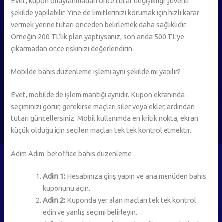
Evet, kupon onaylanmadan önce tutar değişikliği güvenli
şekilde yapılabilir. Yine de limitlerinizi korumak için hızlı karar
vermek yerine tutarı önceden belirlemek daha sağlıklıdır.
Örneğin 200 TL’lik plan yaptıysanız, son anda 500 TL’ye
çıkarmadan önce riskinizi değerlendirin.
Mobilde bahis düzenleme işlemi aynı şekilde mi yapılır?
Evet, mobilde de işlem mantığı aynıdır. Kupon ekranında
seçiminizi görür, gerekirse maçları siler veya ekler, ardından
tutarı güncellersiniz. Mobil kullanımda en kritik nokta, ekran
küçük olduğu için seçilen maçları tek tek kontrol etmektir.
Adim Adim: betoffice bahis duzenleme
Adim 1:
Hesabınıza giriş yapın ve ana menüden bahis
kuponunu açın.
Adim 2:
Kuponda yer alan maçları tek tek kontrol
edin ve yanlış seçimi belirleyin.