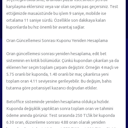
karşılaşma eklersiniz veya var olan seçimi pas geçersiniz. Test
ettiğimizde masaüstünde bu işlem 9 saniye, mobilde ise
ortalama 11 saniye sürdü. Özellikle son dakikaya kalan
kuponlarda bu hız önemli bir avantaj sağlar.
Oran Güncellemesi Sonrası Kuponu Yeniden Hesaplama
Oran güncellemesi sonrası yeniden hesaplama, edit bet
sisteminin en kritik bölümüdür. Çünkü kupondan çıkarılan ya da
eklenen her seçim toplam çarpanı değiştirir. Örneğin 4 maçlı ve
5.75 oranlı bir kuponda, 1.40 oranlı bir maç çıkarılırsa yeni
toplam oran 4.11 seviyesine gerileyebilir. Bu değişim, bahis
tutarına göre potansiyel kazancı doğrudan etkiler.
Betoffice sisteminde yeniden hesaplama oldukça hızlıdır.
Kuponda değişiklik yaptıktan sonra toplam oran ve tahmini
ödeme anında görünür. Test sırasında 250 TL’lik bir kuponda
6.30 oran, düzenleme sonrası 4.88 oran olarak yeniden