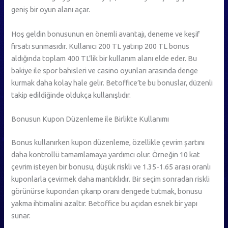
geniş bir oyun alanı açar.
Hoş geldin bonusunun en önemli avantajı, deneme ve keşif
fırsatı sunmasıdır. Kullanıcı 200 TL yatırıp 200 TL bonus
aldığında toplam 400 TL’lik bir kullanım alanı elde eder. Bu
bakiye ile spor bahisleri ve casino oyunları arasında denge
kurmak daha kolay hale gelir. Betoffice’te bu bonuslar, düzenli
takip edildiğinde oldukça kullanışlıdır.
Bonusun Kupon Düzenleme ile Birlikte Kullanımı
Bonus kullanırken kupon düzenleme, özellikle çevrim şartını
daha kontrollü tamamlamaya yardımcı olur. Örneğin 10 kat
çevrim isteyen bir bonusu, düşük riskli ve 1.35-1.65 arası oranlı
kuponlarla çevirmek daha mantıklıdır. Bir seçim sonradan riskli
görünürse kupondan çıkarıp oranı dengede tutmak, bonusu
yakma ihtimalini azaltır. Betoffice bu açıdan esnek bir yapı
sunar.