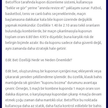
Betoffice tarafında kupon düzenleme sistemi, kullanıcıya
“bekle ve gör” yerine “anında revize et” yaklaşımı sunar. Futbol,
basketbol, tenis ve canlı bahis seçeneklerinde, maçın
başlamasına dakikalar kala bile kupon üzerinde değişiklik
yapmak mümkündür. Özellikle 1.40 ile 2.10 arası tekil oranların
bulunduğu kombinlerde, bir maçın çıkarılmasıyla kuponun
toplam oranı 6.80’den 4.95’e düşebilir; buna karşılık risk de
belirgin biçimde azalır. Bu da kuponu sadece daha güvenli değil,
aynı zamanda daha stratejik hale getirir.
Edit Bet Özelliği Nedir ve Neden Önemlidir?
Edit bet, oluşturulmuş bir kuponun içeriğini maç ekleyerek veya
çıkararak yeniden şekillendirme işlemidir. Bu özellik, klasik bahis
mantığında sık görülen “kuponu bozma” durumunu avantaja
çevirir. Örneğin, 5 maçlı bir kombine kuponda 1 maçın oranı son
dakika düşerse, o karşılaşmayı kupondan çıkarıp 4 maçla devam
etmek çoğu zaman daha mantıklı olur. Betoffice bu noktada
kullanıcıya daha az statik, daha fazla kontrol edilebilir bir bahis