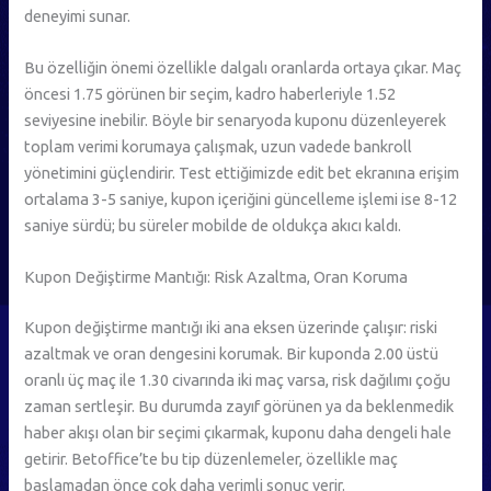
deneyimi sunar.
Bu özelliğin önemi özellikle dalgalı oranlarda ortaya çıkar. Maç
öncesi 1.75 görünen bir seçim, kadro haberleriyle 1.52
seviyesine inebilir. Böyle bir senaryoda kuponu düzenleyerek
toplam verimi korumaya çalışmak, uzun vadede bankroll
yönetimini güçlendirir. Test ettiğimizde edit bet ekranına erişim
ortalama 3-5 saniye, kupon içeriğini güncelleme işlemi ise 8-12
saniye sürdü; bu süreler mobilde de oldukça akıcı kaldı.
Kupon Değiştirme Mantığı: Risk Azaltma, Oran Koruma
Kupon değiştirme mantığı iki ana eksen üzerinde çalışır: riski
azaltmak ve oran dengesini korumak. Bir kuponda 2.00 üstü
oranlı üç maç ile 1.30 civarında iki maç varsa, risk dağılımı çoğu
zaman sertleşir. Bu durumda zayıf görünen ya da beklenmedik
haber akışı olan bir seçimi çıkarmak, kuponu daha dengeli hale
getirir. Betoffice’te bu tip düzenlemeler, özellikle maç
başlamadan önce çok daha verimli sonuç verir.