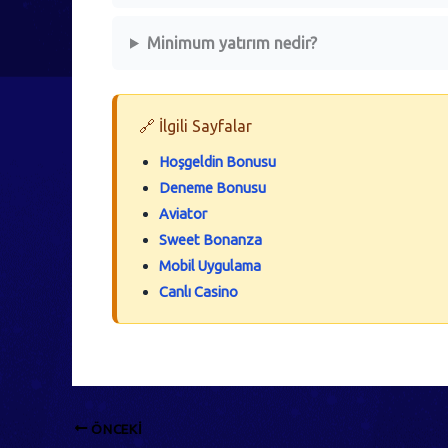
Minimum yatırım nedir?
🔗 İlgili Sayfalar
Hoşgeldin Bonusu
Deneme Bonusu
Aviator
Sweet Bonanza
Mobil Uygulama
Canlı Casino
ÖNCEKI