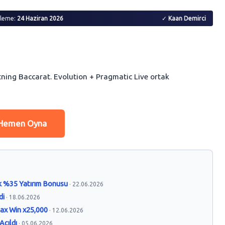
lleme:
24 Haziran 2026
✓
Kaan Demirci
ning Baccarat. Evolution + Pragmatic Live ortak
Hemen Oyna
k %35 Yatırım Bonusu
· 22.06.2026
di
· 18.06.2026
ax Win x25,000
· 12.06.2026
Açıldı
· 05.06.2026