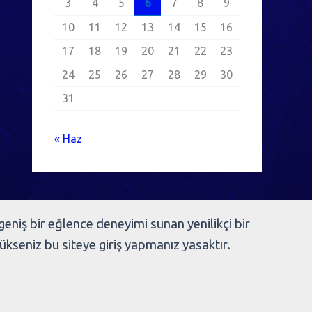
3
4
5
6
7
8
9
10
11
12
13
14
15
16
17
18
19
20
21
22
23
24
25
26
27
28
29
30
31
« Haz
geniş bir eğlence deneyimi sunan yenilikçi bir
kseniz bu siteye giriş yapmanız yasaktır.