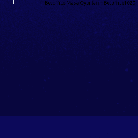
Betoffice Masa O