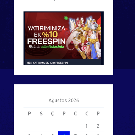
Ağustos 2026
P
S
Ç
P
C
C
P
1
2