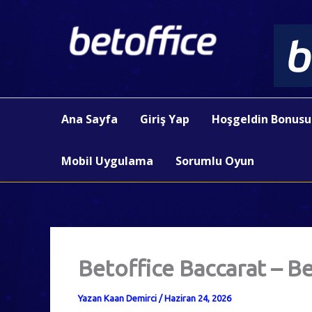
İçeriğe
atla
Ana Sayfa
Giriş Yap
Hoşgeldin Bonusu
Mobil Uygulama
Sorumlu Oyun
Betoffice Baccarat – 
Yazan
Kaan Demirci
/
Haziran 24, 2026