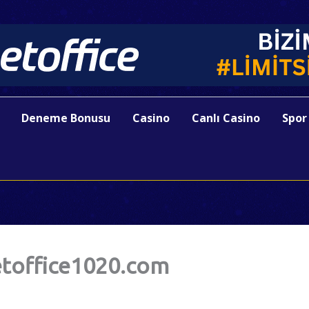
Deneme Bonusu
Casino
Canlı Casino
Spor
Betoffice1020.com