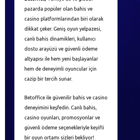
pazarda popüler olan bahis ve
casino platformlarından biri olarak
dikkat çeker. Geniş oyun yelpazesi,
canlı bahis dinamikleri, kullanıcı
dostu arayüzü ve güvenli ödeme
altyapısı ile hem yeni başlayanlar
hem de deneyimli oyuncular için
cazip bir tercih sunar.
Betoffice ile güvenilir bahis ve casino
deneyimini keşfedin. Canlı bahis,
casino oyunları, promosyonlar ve
güvenli ödeme seçenekleriyle keyifli
bir oyun ortamı sizleri bekliyor!