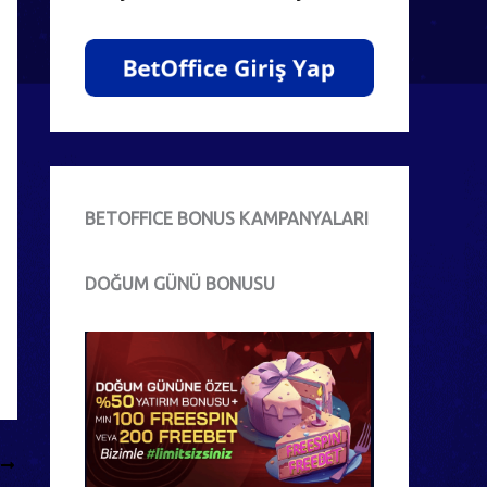
BETOFFICE BONUS KAMPANYALARI
DOĞUM GÜNÜ BONUSU
T