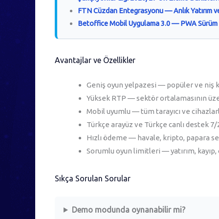
FTN Cüzdan Entegrasyonu — Anlık Yatırım v
Betoffice Mobil Uygulama 3.0 — PWA Sürüm
Avantajlar ve Özellikler
Geniş oyun yelpazesi — popüler ve niş 
Yüksek RTP — sektör ortalamasının üze
Mobil uyumlu — tüm tarayıcı ve cihazlarl
Türkçe arayüz ve Türkçe canlı destek 7/
Hızlı ödeme — havale, kripto, papara s
Sorumlu oyun limitleri — yatırım, kayıp, 
Sıkça Sorulan Sorular
Demo modunda oynanabilir mi?